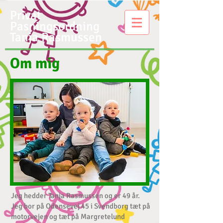
Privat
Pasningsordning
Tanja Rasmussen
Om mig
Jeg hedder Tanja Rasmussen og er 49 år.
Jeg bor på Odensevej 45 i Svendborg tæt på
motorvejen og tæt på Margretelund