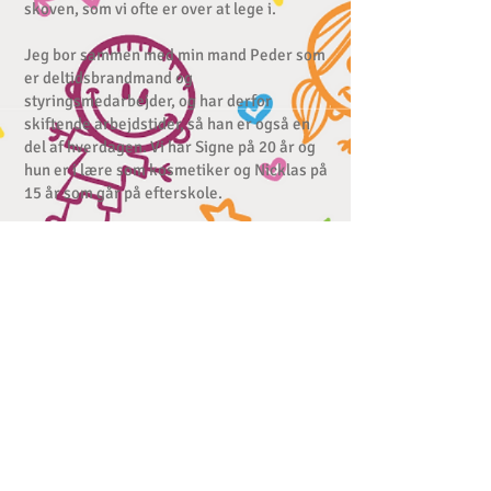
skoven, som vi ofte er over at lege i.
Jeg bor sammen med min mand Peder som
er deltidsbrandmand og
styringsmedarbejder, og har derfor
skiftende arbejdstider, så han er også en
del af hverdagen. Vi har Signe på 20 år og
hun er i lære som kosmetiker og Nicklas på
15 år som går på efterskole.
Jeg har været kommunal dagplejer i 2 år,
men blev opsagt pga. faldende børnetal i
kommunen. Jeg tænkte at jeg ikke kunne
undvære de dejlige børn, der kom ind af
min dør hver dag og derfor startede jeg en
privat pasningsordning (tidligere kaldt
privat dagpleje og privat børnepasser, men
pga lovgivning skal vi nu kalde os "privat
pasningsordning")